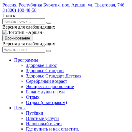
Россия,
Республика Бурятия,
пос. Аршан,
ул. Трактовая,
74б
8 (800) 100-48-58
Поиск
Версия для слабовидящих
Бронирование
Версия для слабовидящих
Программы
Здоровье Плюс
Здоровье Стандарт
Здоровье Стандарт Детская
Серебряный возраст
Экспресс-оздоровление
Баланс души и тела
Отдых
Отдых (с завтраком)
Цены
Путёвки
Платные услуги
Налоговый вычет
Где купить и как оплатить