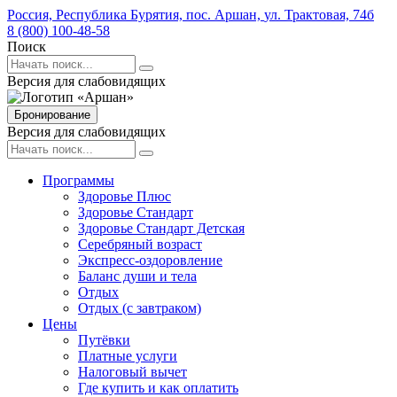
Россия,
Республика Бурятия,
пос. Аршан,
ул. Трактовая,
74б
8 (800) 100-48-58
Поиск
Версия для слабовидящих
Бронирование
Версия для слабовидящих
Программы
Здоровье Плюс
Здоровье Стандарт
Здоровье Стандарт Детская
Серебряный возраст
Экспресс-оздоровление
Баланс души и тела
Отдых
Отдых (с завтраком)
Цены
Путёвки
Платные услуги
Налоговый вычет
Где купить и как оплатить