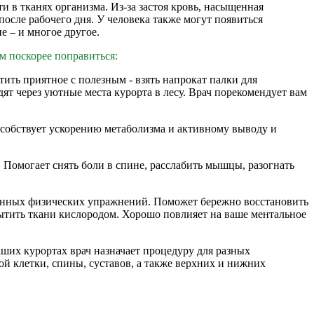
 в тканях организма. Из-за застоя кровь, насыщенная
 после рабочего дня. У человека также могут появиться
е – и многое другое.
м поскорее поправиться:
ть приятное с полезным - взять напрокат палки для
т через уютные места курорта в лесу. Врач порекомендует вам
особствует ускорению метаболизма и активному выводу и
 Помогает снять боли в спине, расслабить мышцы, разогнать
отанных физических упражнений. Поможет бережно восстановить
ытить ткани кислородом. Хорошо повлияет на ваше ментальное
ших курортах врач назначает процедуру для разных
й клетки, спины, суставов, а также верхних и нижних