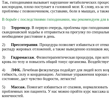
Так, гиподинамия вызывает нарушение метаболических процесс
кислородом, плохо поступает в головной мозг. К слову, из-за э
проблемы с позвоночником, суставами, боли в мышцах, а также
В борьбе с последствиями гиподинамии, мы рекомендуем для в
1)
Терренкур
. В первую очередь, проблемы при гиподинами
скандинавской ходьбы и отправиться на прогулку по специальн
необходимое расстояние в день.
2)
Прессотерапия
. Процедура позволяет избавиться от оте
распаду жировых отложений, а также выведению излишков жи
3)
Гидромассаж
. Физиотерапевтическая процедура, при кот
кровь по телу и повысить общий тонус организма. Воздействуе
4)
ЛФК.
Лечебная физкультура подойдет для людей всех во
гибкость, силу и координацию. Активные упражнения хорошо 
состояние, даст чувство бодрости, легкости!
5)
Массаж.
Помогает избавиться от спазмов, нормализовать
проблемных зон пациента. У нас можно пройти курс массажа ш
конечностей.